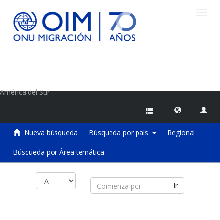
Camb
naveg
Centro de Información sobre Migraciones de la OIM
América del Sur
Nueva búsqueda
Búsqueda por país
Regional
Búsqueda por Área temática
Ir