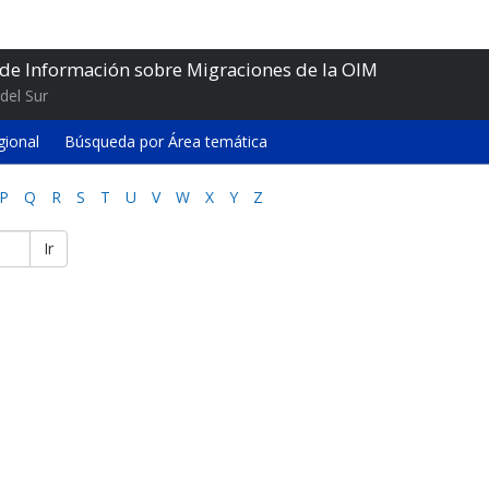
 de Información sobre Migraciones de la OIM
del Sur
gional
Búsqueda por Área temática
P
Q
R
S
T
U
V
W
X
Y
Z
Ir