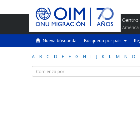
Centro
América 
Nueva búsqueda
Búsqueda por país
Re
A
B
C
D
E
F
G
H
I
J
K
L
M
N
O