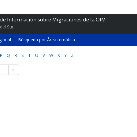
 de Información sobre Migraciones de la OIM
del Sur
gional
Búsqueda por Área temática
P
Q
R
S
T
U
V
W
X
Y
Z
Ir