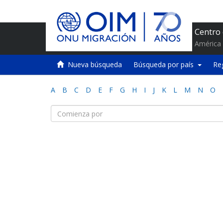
Centro
América 
Nueva búsqueda
Búsqueda por país
Re
A
B
C
D
E
F
G
H
I
J
K
L
M
N
O