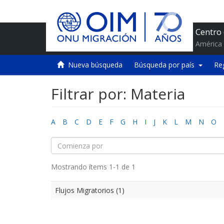
Centro
América 
Nueva búsqueda
Búsqueda por país
Re
Filtrar por: Materia
A
B
C
D
E
F
G
H
I
J
K
L
M
N
O
Mostrando ítems 1-1 de 1
Flujos Migratorios (1)