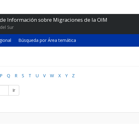
 de Información sobre Migraciones de la OIM
del Sur
gional
Búsqueda por Área temática
P
Q
R
S
T
U
V
W
X
Y
Z
Ir