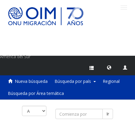
Camb
naveg
Centro de Información sobre Migraciones de la OIM
América del Sur
Nueva búsqueda
Búsqueda por país
Regional
Búsqueda por Área temática
Ir