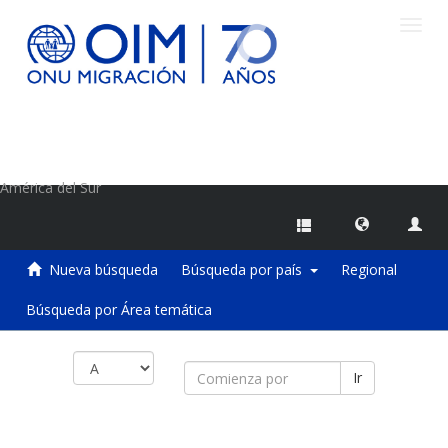
Camb
naveg
Centro de Información sobre Migraciones de la OIM
América del Sur
Nueva búsqueda
Búsqueda por país
Regional
Búsqueda por Área temática
Ir