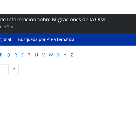
 de Información sobre Migraciones de la OIM
del Sur
gional
Búsqueda por Área temática
P
Q
R
S
T
U
V
W
X
Y
Z
Ir