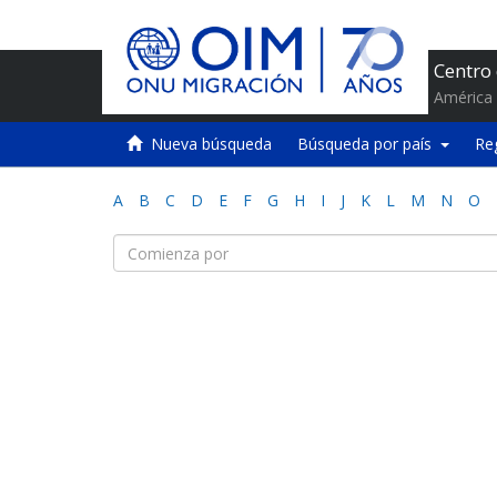
Centro
América 
Nueva búsqueda
Búsqueda por país
Re
A
B
C
D
E
F
G
H
I
J
K
L
M
N
O