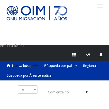
Camb
naveg
Centro de Información sobre Migraciones de la OIM
América del Sur
Nueva búsqueda
Búsqueda por país
Regional
Búsqueda por Área temática
Ir