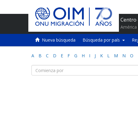
Centro
América 
Nueva búsqueda
Búsqueda por país
Re
A
B
C
D
E
F
G
H
I
J
K
L
M
N
O