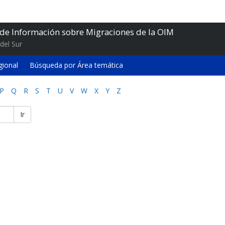
 de Información sobre Migraciones de la OIM
del Sur
gional
Búsqueda por Área temática
P
Q
R
S
T
U
V
W
X
Y
Z
Ir