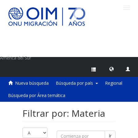
Camb
naveg
Centro de Información sobre Migraciones de la OIM
América del Sur
Nueva búsqueda
Búsqueda por país
Regional
Búsqueda por Área temática
Filtrar por: Materia
Ir