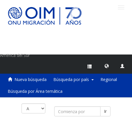
Camb
naveg
Centro de Información sobre Migraciones de la OIM
América del Sur
Nueva búsqueda
Búsqueda por país
Regional
Búsqueda por Área temática
Ir