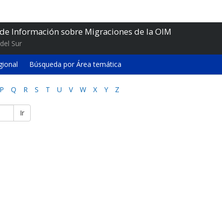
 de Información sobre Migraciones de la OIM
del Sur
gional
Búsqueda por Área temática
P
Q
R
S
T
U
V
W
X
Y
Z
Ir