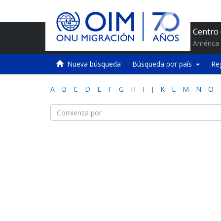
Centro
América 
Nueva búsqueda
Búsqueda por país
Re
A
B
C
D
E
F
G
H
I
J
K
L
M
N
O