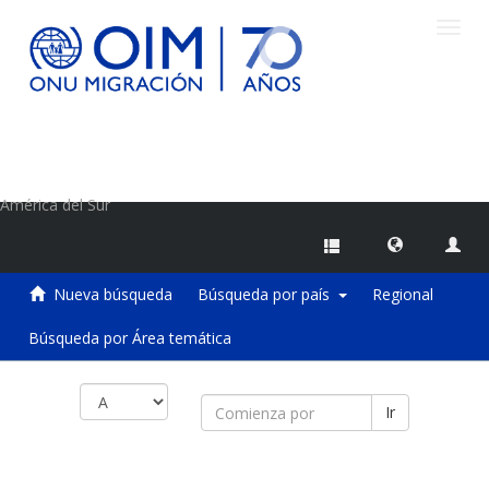
Camb
naveg
Centro de Información sobre Migraciones de la OIM
América del Sur
Nueva búsqueda
Búsqueda por país
Regional
Búsqueda por Área temática
Ir