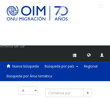
Camb
naveg
Centro de Información sobre Migraciones de la OIM
América del Sur
Nueva búsqueda
Búsqueda por país
Regional
Búsqueda por Área temática
Ir