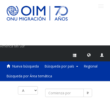
Camb
naveg
Centro de Información sobre Migraciones de la OIM
América del Sur
Nueva búsqueda
Búsqueda por país
Regional
Búsqueda por Área temática
Ir