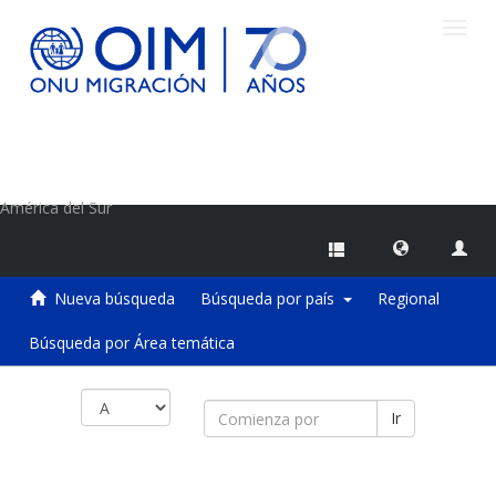
Camb
naveg
Centro de Información sobre Migraciones de la OIM
América del Sur
Nueva búsqueda
Búsqueda por país
Regional
Búsqueda por Área temática
Ir