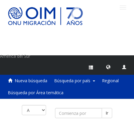
Camb
naveg
Centro de Información sobre Migraciones de la OIM
América del Sur
Nueva búsqueda
Búsqueda por país
Regional
Búsqueda por Área temática
Ir