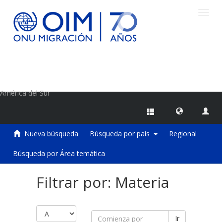
Camb
naveg
Centro de Información sobre Migraciones de la OIM
América del Sur
Nueva búsqueda
Búsqueda por país
Regional
Búsqueda por Área temática
Filtrar por: Materia
Ir