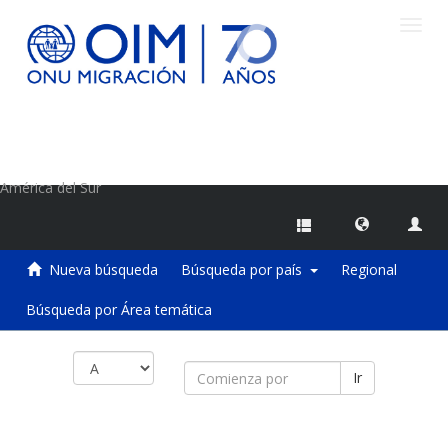
Camb
naveg
Centro de Información sobre Migraciones de la OIM
América del Sur
Nueva búsqueda
Búsqueda por país
Regional
Búsqueda por Área temática
Ir