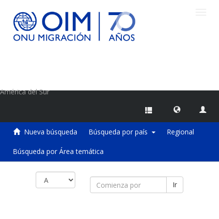
Camb
naveg
Centro de Información sobre Migraciones de la OIM
América del Sur
Nueva búsqueda
Búsqueda por país
Regional
Búsqueda por Área temática
Ir