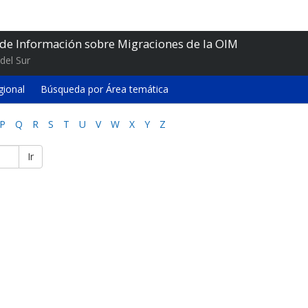
 de Información sobre Migraciones de la OIM
del Sur
gional
Búsqueda por Área temática
P
Q
R
S
T
U
V
W
X
Y
Z
Ir