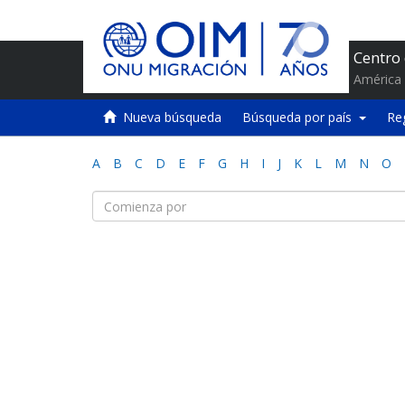
Centro
América 
Nueva búsqueda
Búsqueda por país
Re
A
B
C
D
E
F
G
H
I
J
K
L
M
N
O