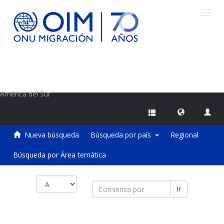
Camb
naveg
Centro de Información sobre Migraciones de la OIM
América del Sur
Nueva búsqueda
Búsqueda por país
Regional
Búsqueda por Área temática
Ir