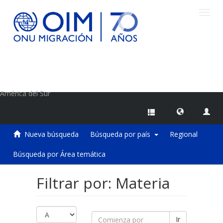
Camb
naveg
Centro de Información sobre Migraciones de la OIM
América del Sur
Nueva búsqueda
Búsqueda por país
Regional
Búsqueda por Área temática
Filtrar por: Materia
Ir