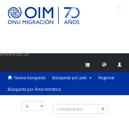
Camb
naveg
Centro de Información sobre Migraciones de la OIM
América del Sur
Nueva búsqueda
Búsqueda por país
Regional
Búsqueda por Área temática
Ir