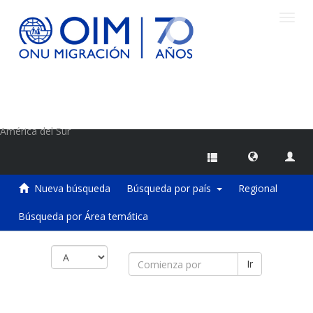
Camb
naveg
Centro de Información sobre Migraciones de la OIM
América del Sur
Nueva búsqueda
Búsqueda por país
Regional
Búsqueda por Área temática
Ir