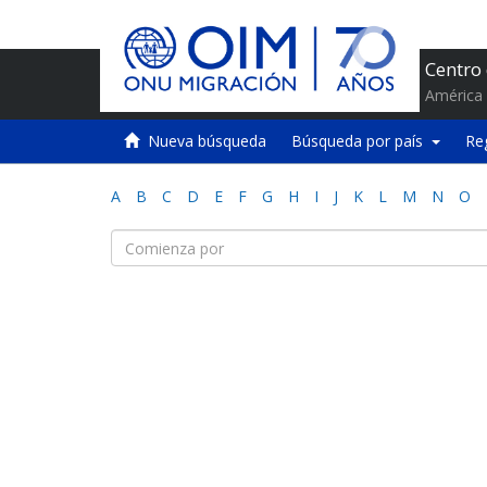
Centro
América 
Nueva búsqueda
Búsqueda por país
Re
A
B
C
D
E
F
G
H
I
J
K
L
M
N
O