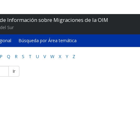
 de Información sobre Migraciones de la OIM
del Sur
gional
Búsqueda por Área temática
P
Q
R
S
T
U
V
W
X
Y
Z
Ir