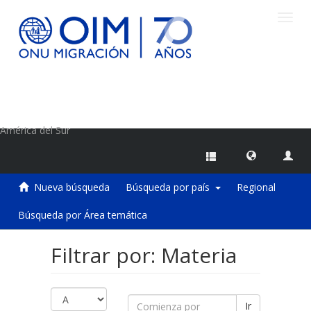
Camb
naveg
Centro de Información sobre Migraciones de la OIM
América del Sur
Nueva búsqueda
Búsqueda por país
Regional
Búsqueda por Área temática
Filtrar por: Materia
Ir