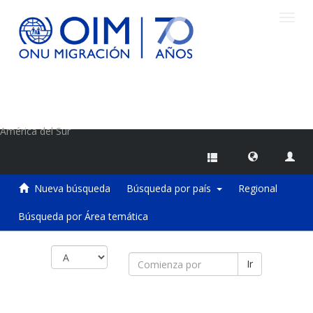
Camb
naveg
Centro de Información sobre Migraciones de la OIM
América del Sur
Nueva búsqueda
Búsqueda por país
Regional
Búsqueda por Área temática
Ir