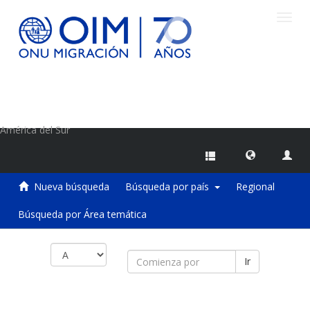
Camb
naveg
Centro de Información sobre Migraciones de la OIM
América del Sur
Nueva búsqueda
Búsqueda por país
Regional
Búsqueda por Área temática
Ir