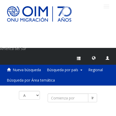
Camb
naveg
Centro de Información sobre Migraciones de la OIM
América del Sur
Nueva búsqueda
Búsqueda por país
Regional
Búsqueda por Área temática
Ir