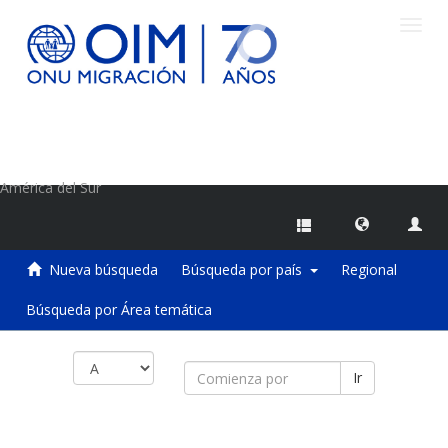
Camb
naveg
Centro de Información sobre Migraciones de la OIM
América del Sur
Nueva búsqueda
Búsqueda por país
Regional
Búsqueda por Área temática
Ir