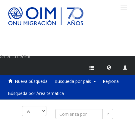
Camb
naveg
Centro de Información sobre Migraciones de la OIM
América del Sur
Nueva búsqueda
Búsqueda por país
Regional
Búsqueda por Área temática
Ir