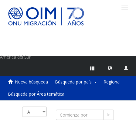
Camb
naveg
Centro de Información sobre Migraciones de la OIM
América del Sur
Nueva búsqueda
Búsqueda por país
Regional
Búsqueda por Área temática
Ir