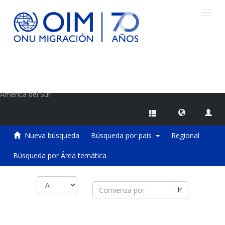
Camb
naveg
Centro de Información sobre Migraciones de la OIM
América del Sur
Nueva búsqueda
Búsqueda por país
Regional
Búsqueda por Área temática
Ir