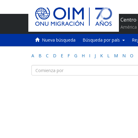
Centro
América 
Nueva búsqueda
Búsqueda por país
Re
A
B
C
D
E
F
G
H
I
J
K
L
M
N
O