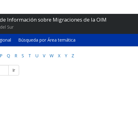
 de Información sobre Migraciones de la OIM
del Sur
gional
Búsqueda por Área temática
P
Q
R
S
T
U
V
W
X
Y
Z
Ir