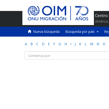
Centro
América 
Nueva búsqueda
Búsqueda por país
Re
A
B
C
D
E
F
G
H
I
J
K
L
M
N
O