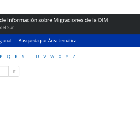
 de Información sobre Migraciones de la OIM
del Sur
gional
Búsqueda por Área temática
P
Q
R
S
T
U
V
W
X
Y
Z
Ir