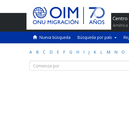
Centro
América 
Nueva búsqueda
Búsqueda por país
Re
A
B
C
D
E
F
G
H
I
J
K
L
M
N
O