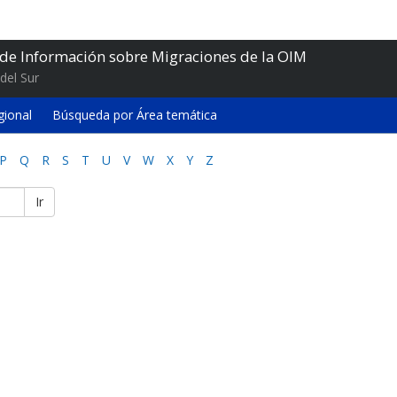
 de Información sobre Migraciones de la OIM
del Sur
gional
Búsqueda por Área temática
P
Q
R
S
T
U
V
W
X
Y
Z
Ir