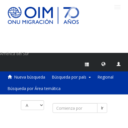
Camb
naveg
Centro de Información sobre Migraciones de la OIM
América del Sur
Nueva búsqueda
Búsqueda por país
Regional
Búsqueda por Área temática
Ir