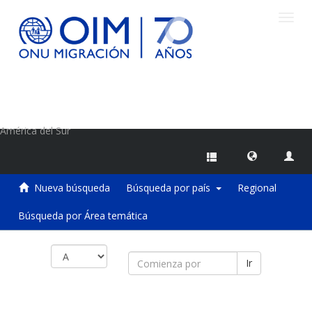
Camb
naveg
Centro de Información sobre Migraciones de la OIM
América del Sur
Nueva búsqueda
Búsqueda por país
Regional
Búsqueda por Área temática
Ir