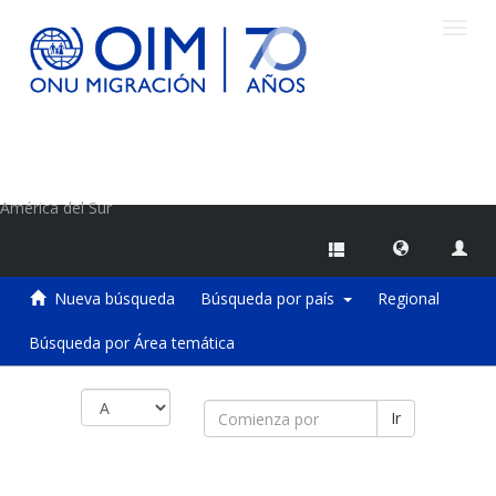
Camb
naveg
Centro de Información sobre Migraciones de la OIM
América del Sur
Nueva búsqueda
Búsqueda por país
Regional
Búsqueda por Área temática
Ir