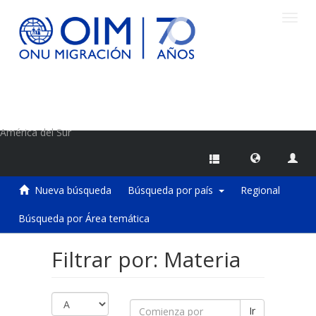
Camb
naveg
Centro de Información sobre Migraciones de la OIM
América del Sur
Nueva búsqueda
Búsqueda por país
Regional
Búsqueda por Área temática
Filtrar por: Materia
Ir