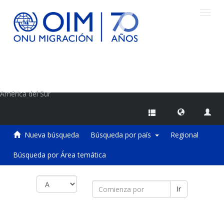
Camb
naveg
Centro de Información sobre Migraciones de la OIM
América del Sur
Nueva búsqueda
Búsqueda por país
Regional
Búsqueda por Área temática
Ir