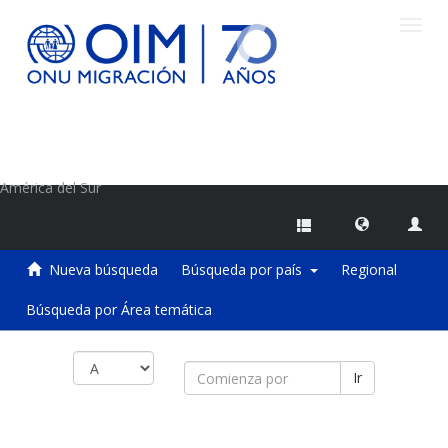
Camb
naveg
Centro de Información sobre Migraciones de la OIM
América del Sur
Nueva búsqueda
Búsqueda por país
Regional
Búsqueda por Área temática
Ir