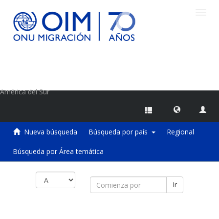
Camb
naveg
Centro de Información sobre Migraciones de la OIM
América del Sur
Nueva búsqueda
Búsqueda por país
Regional
Búsqueda por Área temática
Ir