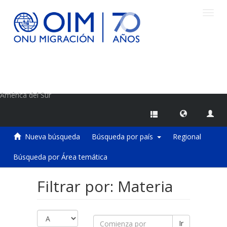
Camb
naveg
Centro de Información sobre Migraciones de la OIM
América del Sur
Nueva búsqueda
Búsqueda por país
Regional
Búsqueda por Área temática
Filtrar por: Materia
Ir