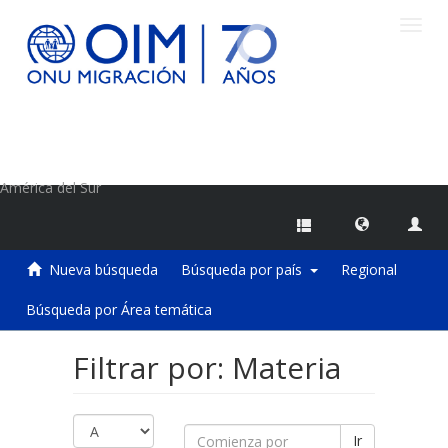
Camb
naveg
Centro de Información sobre Migraciones de la OIM
América del Sur
Nueva búsqueda
Búsqueda por país
Regional
Búsqueda por Área temática
Filtrar por: Materia
Ir