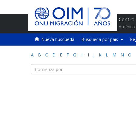
Centro
América 
Nueva búsqueda
Búsqueda por país
Re
A
B
C
D
E
F
G
H
I
J
K
L
M
N
O