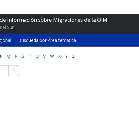
 de Información sobre Migraciones de la OIM
del Sur
gional
Búsqueda por Área temática
P
Q
R
S
T
U
V
W
X
Y
Z
Ir