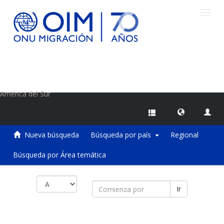
Camb
naveg
Centro de Información sobre Migraciones de la OIM
América del Sur
Nueva búsqueda
Búsqueda por país
Regional
Búsqueda por Área temática
Ir