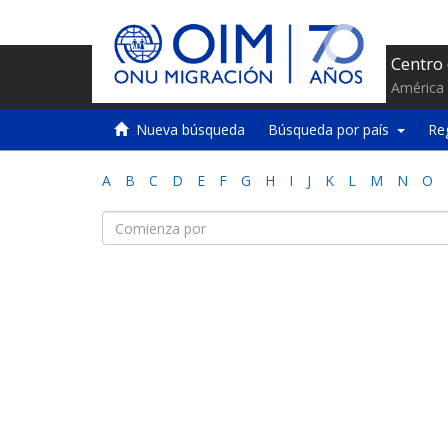
Centro
América 
Nueva búsqueda
Búsqueda por país
Re
A
B
C
D
E
F
G
H
I
J
K
L
M
N
O