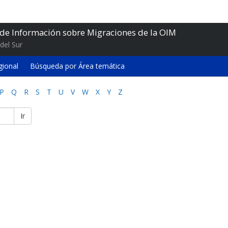
 de Información sobre Migraciones de la OIM
del Sur
gional
Búsqueda por Área temática
P
Q
R
S
T
U
V
W
X
Y
Z
Ir