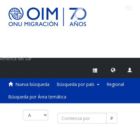
Camb
naveg
Centro de Información sobre Migraciones de la OIM
América del Sur
Nueva búsqueda
Búsqueda por país
Regional
Búsqueda por Área temática
Ir